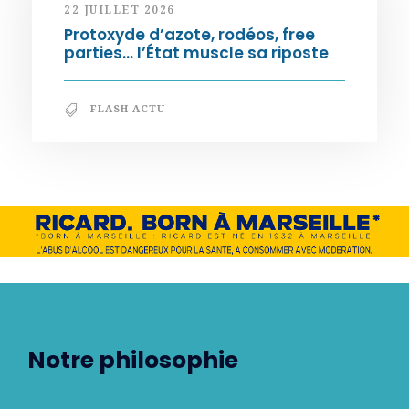
22 JUILLET 2026
Protoxyde d’azote, rodéos, free
parties… l’État muscle sa riposte
FLASH ACTU
Notre philosophie