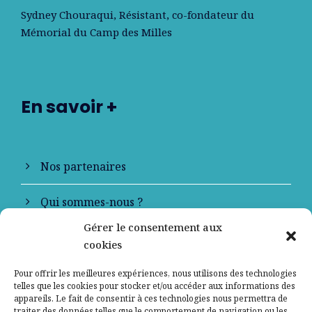
Sydney Chouraqui
, Résistant, co-fondateur du
Mémorial du Camp des Milles
En savoir +
Nos partenaires
Qui sommes-nous ?
Gérer le consentement aux
Contactez-nous
cookies
Mentions légales
Pour offrir les meilleures expériences, nous utilisons des technologies
telles que les cookies pour stocker et/ou accéder aux informations des
appareils. Le fait de consentir à ces technologies nous permettra de
Politique de confidentialité
traiter des données telles que le comportement de navigation ou les