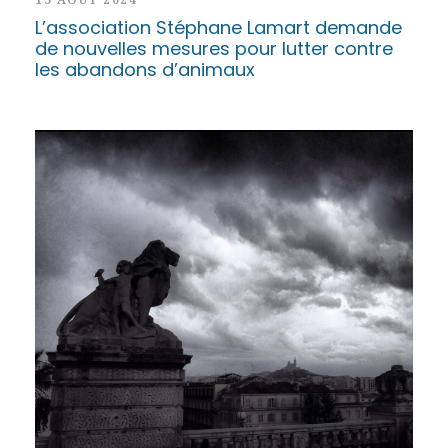
L’association Stéphane Lamart demande
de nouvelles mesures pour lutter contre
les abandons d’animaux
14 AOÛT 2024
Le département des Bouches-du-Rhône
est placé en vigilance jaune avec
situation météorologique à surveiller pour