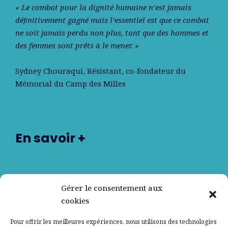
« Le combat pour la dignité humaine n’est jamais
déﬁnitivement gagné mais l’essentiel est que ce combat
ne soit jamais perdu non plus, tant que des hommes et
des femmes sont prêts à le mener. »
Sydney Chouraqui
, Résistant, co-fondateur du
Mémorial du Camp des Milles
En savoir +
Nos partenaires
Gérer le consentement aux
cookies
Qui sommes-nous ?
Pour offrir les meilleures expériences, nous utilisons des technologies