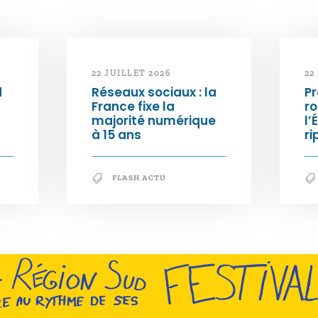
22 JUILLET 2026
22
d
Réseaux sociaux : la
Pr
France fixe la
ro
majorité numérique
l’
à 15 ans
ri
FLASH ACTU
En savoir +