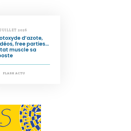
 JUILLET 2026
otoxyde d’azote,
déos, free parties…
État muscle sa
poste
FLASH ACTU