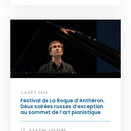
5 AOÛT 2026
Festival de La Roque d’Anthéron.
Deux soirées russes d’exception
au sommet de l’art pianistique
A LA UNE
,
CULTURE