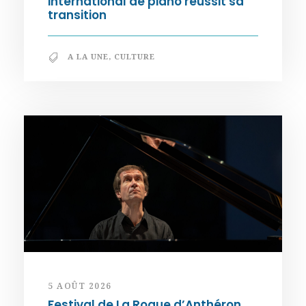
international de piano réussit sa
transition
A LA UNE
,
CULTURE
5 AOÛT 2026
Festival de La Roque d’Anthéron.