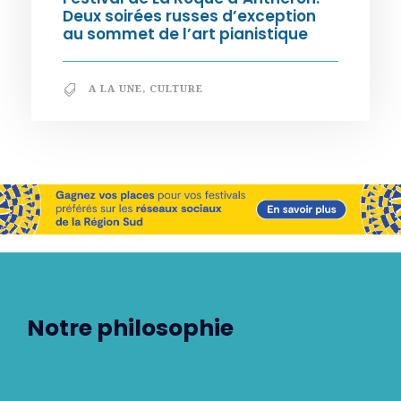
Deux soirées russes d’exception
au sommet de l’art pianistique
A LA UNE
,
CULTURE
Notre philosophie