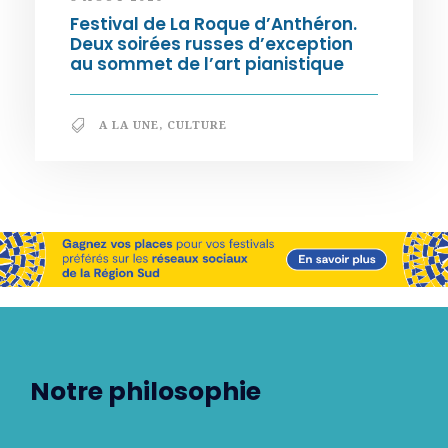
Festival de La Roque d’Anthéron.
Deux soirées russes d’exception
au sommet de l’art pianistique
A LA UNE
,
CULTURE
Notre philosophie