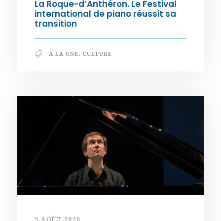
La Roque-d’Anthéron. Le Festival
international de piano réussit sa
transition
A LA UNE
,
CULTURE
5 AOÛT 2026