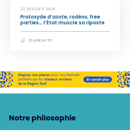
22 JUILLET 2026
Protoxyde d’azote, rodéos, free
parties… l’État muscle sa riposte
FLASH ACTU
Notre philosophie