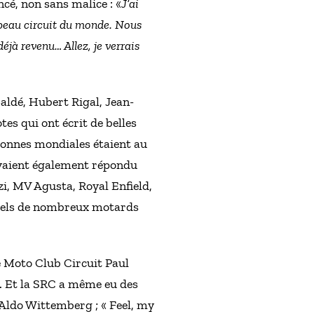
ncé, non sans malice : «
J’ai
s beau circuit du monde. Nous
éjà revenu… Allez, je verrais
aldé, Hubert Rigal, Jean-
es qui ont écrit de belles
uronnes mondiales étaient au
avaient également répondu
i, MV Agusta, Royal Enfield,
quels de nombreux motards
e Moto Club Circuit Paul
s. Et la SRC a même eu des
d’Aldo Wittemberg ; « Feel, my