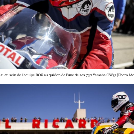
osi au sein de l’équipe BOX au guidon de l’une de ses 750 Yamaha OW31 (Photo M