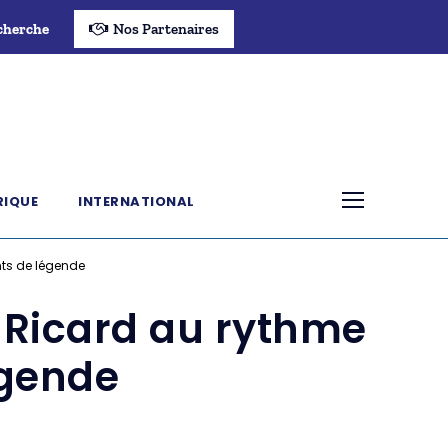
cherche
Nos Partenaires
RIQUE
INTERNATIONAL
nts de légende
l Ricard au rythme
égende