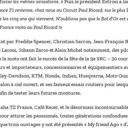
 forcer les mêmes sensations.
» Puis le président Estrosi a la
nce F1 revienne, chez nous au Circuit Paul Ricard, sur le plu
les cinq ans qui viennent. N’oublions pas que le Bol d’Or est d
 France moto au Paul Ricard !
»
nt par Freddie Spencer, Christian Sarron, Jean-François B
s Laconi, Johann Zarco et Alain Michel notamment, des pilot
e la moto ont fait le succès de la fête de la 9e SRC – 30 co
urs et importateurs, concessionnaires et équipementiers 
arley-Davidson, KTM, Honda, Indian, Husqvarna, Moto Guzz
lon à ciel ouvert, et ses fameux essais routiers pour les
afin de tester leurs futures montures.
aha TZ France, Café Racer, et le désormais incontournabl
 pour attirer les passionnés, toutes générations confondue
isque trois ouvrages y ont été présentés « My friend Ago » 