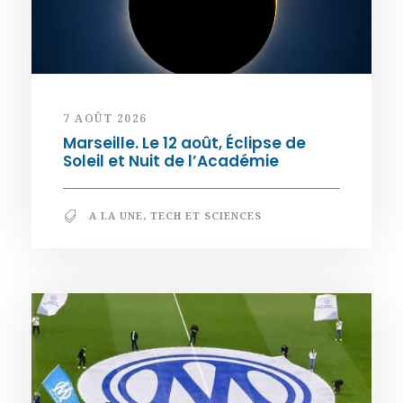
7 AOÛT 2026
Marseille. Le 12 août, Éclipse de
Soleil et Nuit de l’Académie
A LA UNE
,
TECH ET SCIENCES