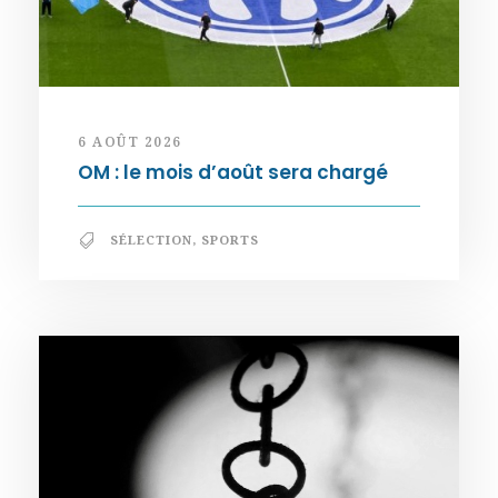
6 AOÛT 2026
OM : le mois d’août sera chargé
SÉLECTION
,
SPORTS