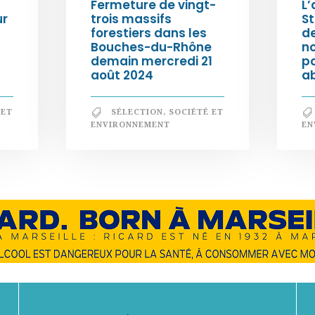
Fermeture de vingt-
L’
ur
trois massifs
S
forestiers dans les
d
Bouches-du-Rhône
n
demain mercredi 21
po
août 2024
a
 ET
SÉLECTION
,
SOCIÉTÉ ET
ENVIRONNEMENT
EN
En savoir +