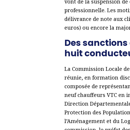
vont de la suspension de c
professionnelle. Les motif
délivrance de note aux cl
euros) ou encore la majora
Des sanctions 
huit conducte
La Commission Locale des
réunie, en formation disc
composée de représentants
neuf chauffeurs VTC en in
Direction Départementale 
Protection des Population
l’Aménagement et du Loge
commission, le préfet des