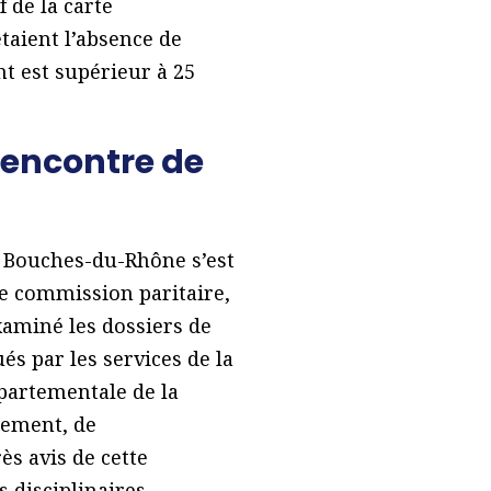
f de la carte
étaient l’absence de
nt est supérieur à 25
’encontre de
s Bouches-du-Rhône s’est
te commission paritaire,
xaminé les dossiers de
és par les services de la
épartementale de la
nement, de
s avis de cette
 disciplinaires