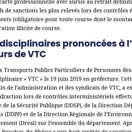
arte professionnelle avec sursis au retrait définiti
s de sanctions les plus relevés lors des contrôles 
ients (obligatoire pour toute course dont le monta
tion illicite de course.
disciplinaires prononcées à l
urs de VTC
 Transports Publics Particuliers de Personnes de
iplinaire « VTC » le 19 juin 2019 en préfecture. Cet
 de l’administration et des syndicats de VTC, a e
fraction lors de contrôles interministériels effectu
de la Sécurité Publique (DDSP), de la Direction D
s (DDPP) et de la Direction Régionale de l’Environ
ment (Dreal) sur l’ensemble du département. Aprè
 Bouches-du-Rhône a pris huit arrêtés de sanctions