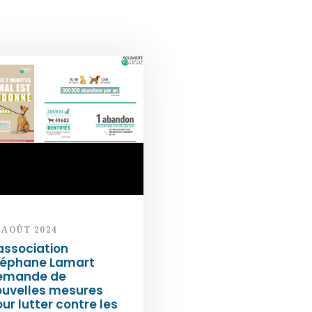
 AOÛT 2024
association
téphane Lamart
emande de
ouvelles mesures
ur lutter contre les