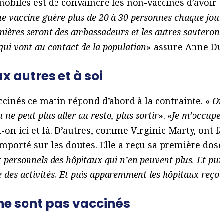
 mobiles est de convaincre les non-vaccinés d’avoi
e vaccine guère plus de 20 à 30 personnes chaque jou
ières seront des ambassadeurs et les autres sauteront 
qui vont au contact de la population
» assure Anne Du
x autres et à soi
cinés ce matin répond d’abord à la contrainte. «
On
 ne peut plus aller au resto, plus sortir
». «
Je m’occupe
-on ici et là. D’autres, comme Virginie Marty, ont fa
emporté sur les doutes. Elle a reçu sa première dose
 personnels des hôpitaux qui n’en peuvent plus. Et puis
e des activités. Et puis apparemment les hôpitaux reço
 ne sont pas vaccinés