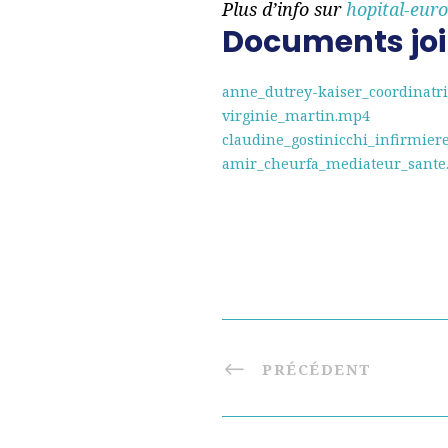
Plus d’info sur
hopital-eur
Documents joi
anne_dutrey-kaiser_coordinatr
virginie_martin.mp4
claudine_gostinicchi_infirmier
amir_cheurfa_mediateur_sant
PRÉCÉDENT