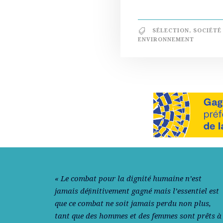
SÉLECTION
,
SOCIÉTÉ
ENVIRONNEMENT
Notre philosophie
« Le combat pour la dignité humaine n’est
jamais déﬁnitivement gagné mais l’essentiel est
que ce combat ne soit jamais perdu non plus,
tant que des hommes et des femmes sont prêts à