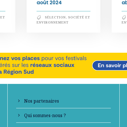
août 2024
a
 ET
SÉLECTION
,
SOCIÉTÉ ET
ENVIRONNEMENT
EN
En savoir +
Nos partenaires
Qui sommes-nous ?