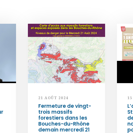
21 AOÛT 2024
15
Fermeture de vingt-
L’
ur
trois massifs
S
forestiers dans les
d
Bouches-du-Rhône
n
demain mercredi 21
po