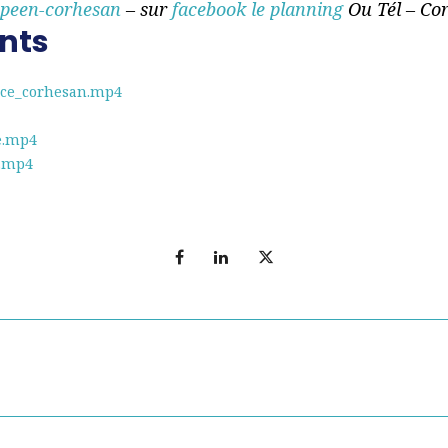
opeen-corhesan
– sur
facebook le planning
Ou Tél – Co
nts
ice_corhesan.mp4
e.mp4
e.mp4