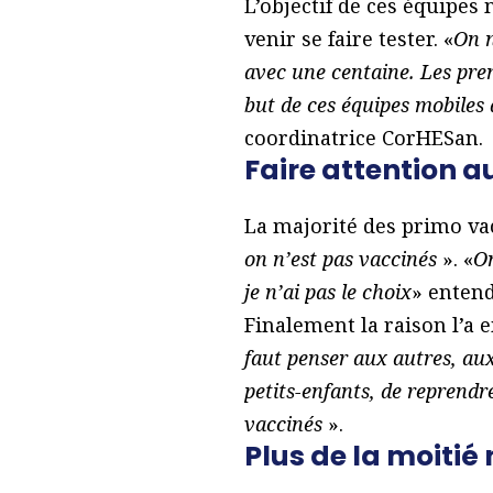
L’objectif de ces équipes
venir se faire tester. «
On n
avec une centaine. Les prem
but de ces équipes mobiles 
coordinatrice CorHESan.
Faire attention au
La majorité des primo vac
on n’est pas vaccinés
». «
On
je n’ai pas le choix
» entend
Finalement la raison l’a 
faut penser aux autres, aux
petits-enfants, de reprendr
vaccinés
».
Plus de la moitié