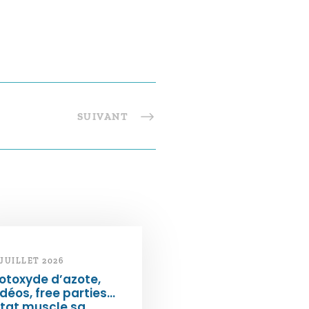
SUIVANT
 JUILLET 2026
otoxyde d’azote,
déos, free parties…
État muscle sa