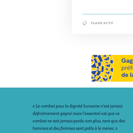
FLASH ACTU
Notre philosophie
« Le combat pour la dignité humaine n’est jamais
déﬁnitivement gagné mais l’essentiel est que ce
combat ne soit jamais perdu non plus, tant que des
hommes et des femmes sont prêts à le mener. »