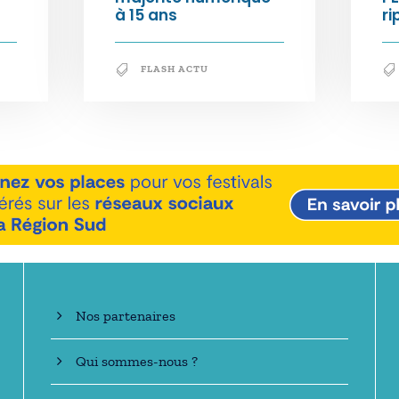
à 15 ans
ri
FLASH ACTU
En savoir +
Nos partenaires
Qui sommes-nous ?