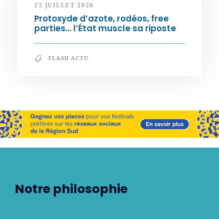
22 JUILLET 2026
Protoxyde d’azote, rodéos, free
parties… l’État muscle sa riposte
FLASH ACTU
Notre philosophie