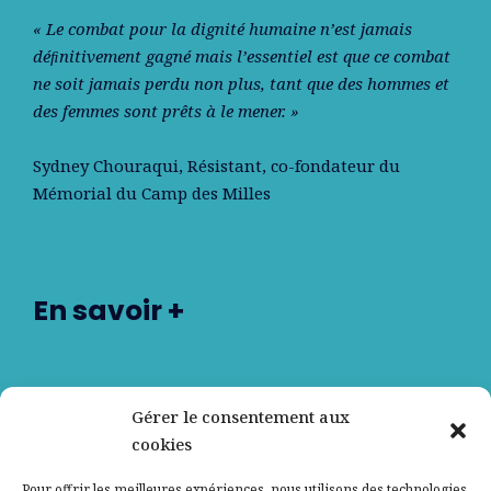
« Le combat pour la dignité humaine n’est jamais
déﬁnitivement gagné mais l’essentiel est que ce combat
ne soit jamais perdu non plus, tant que des hommes et
des femmes sont prêts à le mener. »
Sydney Chouraqui
, Résistant, co-fondateur du
Mémorial du Camp des Milles
En savoir +
Nos partenaires
Gérer le consentement aux
cookies
Qui sommes-nous ?
Pour offrir les meilleures expériences, nous utilisons des technologies