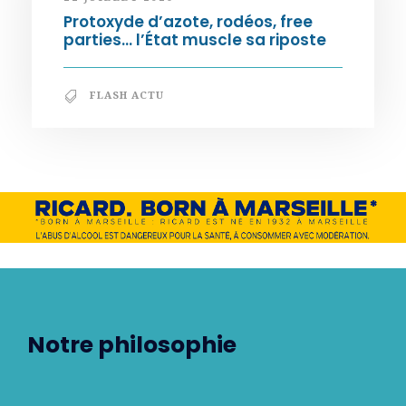
Protoxyde d’azote, rodéos, free
parties… l’État muscle sa riposte
FLASH ACTU
Notre philosophie