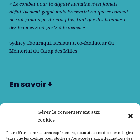
« Le combat pour la dignité humaine n’est jamais
déﬁnitivement gagné mais l’essentiel est que ce combat
ne soit jamais perdu non plus, tant que des hommes et
des femmes sont prêts à le mener. »
Sydney Chouraqui
, Résistant, co-fondateur du
Mémorial du Camp des Milles
En savoir +
Nos partenaires
Gérer le consentement aux
cookies
Qui sommes-nous ?
Pour offrir les meilleures expériences, nous utilisons des technologies
telles que les cookies pour stocker et/ou accéder aux informations des