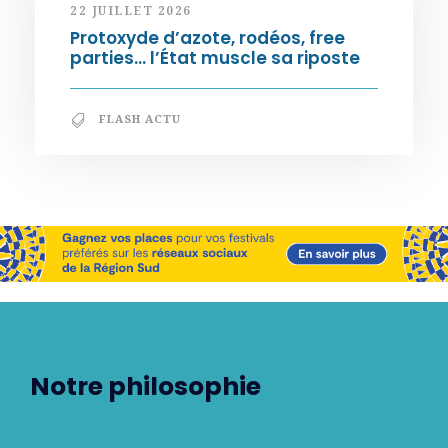
22 JUILLET 2026
Protoxyde d’azote, rodéos, free
parties… l’État muscle sa riposte
FLASH ACTU
Notre philosophie