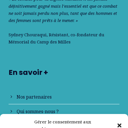
déﬁnitivement gagné mais l’essentiel est que ce combat
ne soit jamais perdu non plus, tant que des hommes et
des femmes sont prêts à le mener. »
Sydney Chouraqui
, Résistant, co-fondateur du
Mémorial du Camp des Milles
En savoir +
Nos partenaires
Qui sommes-nous ?
Gérer le consentement aux
Contactez-nous