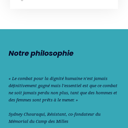
Notre philosophie
« Le combat pour la dignité humaine n’est jamais
déﬁnitivement gagné mais l’essentiel est que ce combat
ne soit jamais perdu non plus, tant que des hommes et
des femmes sont prêts à le mener. »
Sydney Chouraqui
, Résistant, co-fondateur du
Mémorial du Camp des Milles