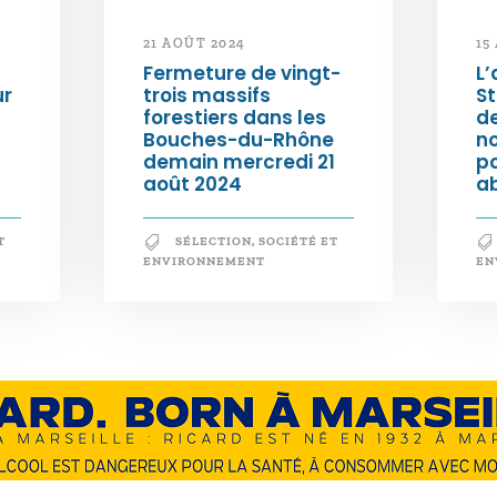
21 AOÛT 2024
15
Fermeture de vingt-
L’
ur
trois massifs
S
forestiers dans les
d
Bouches-du-Rhône
n
demain mercredi 21
po
août 2024
a
T
SÉLECTION
,
SOCIÉTÉ ET
ENVIRONNEMENT
EN