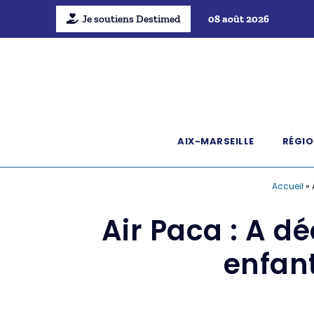
Je soutiens Destimed
08 août 2026
AIX-MARSEILLE
RÉGIO
Accueil
»
Air Paca : A déc
enfant