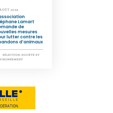
 AOÛT 2024
association
téphane Lamart
emande de
ouvelles mesures
ur lutter contre les
bandons d’animaux
SÉLECTION
,
SOCIÉTÉ ET
VIRONNEMENT