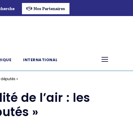
cherche
Nos Partenaires
RIQUE
INTERNATIONAL
s députés »
té de l’air : les
putés »