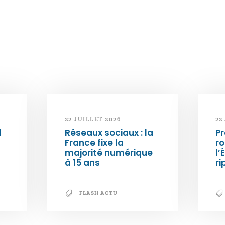
22 JUILLET 2026
22
d
Réseaux sociaux : la
Pr
France fixe la
ro
majorité numérique
l’
à 15 ans
ri
FLASH ACTU