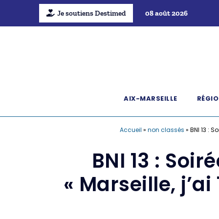
Je soutiens Destimed
08 août 2026
AIX-MARSEILLE
RÉGIO
Accueil
»
non classés
»
BNI 13 : S
BNI 13 : Soir
« Marseille, j’a