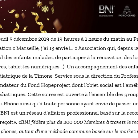
jeudi 5 décembre 2019 de 19 heures à 1 heure du matin au P
ation « Marseille, j’ai 13 envie !… » Association qui, depuis
al des enfants malades, de participer à la rénovation des l
ivres, tablettes numériques…). Un accompagnement des enfa
diatrique de la Timone. Service sous la direction du Profe
dateur du Fond Hopeproject dont l’objet social est l’amél
édiatriques. Cette soirée est ouverte à l’ensemble des gr
-Rhône ainsi qu’à toute personne ayant envie de passer une 
le BNI est un réseau d’affaires professionnel basé sur la 
eçoit». «
BNI fédère plus de 200 000 Membres à travers le m
phones, autour d’une méthode commune basée sur le market