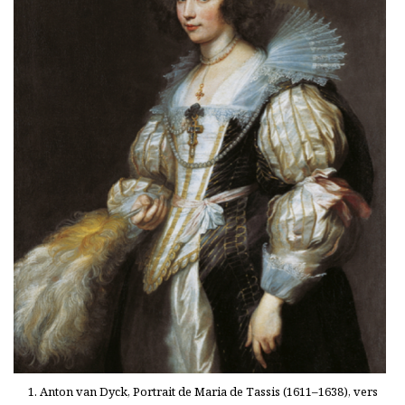
1. Anton van Dyck, Portrait de Maria de Tassis (1611–1638), vers