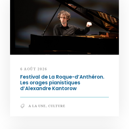
6 AOÛT 2026
Festival de La Roque-d’Anthéron.
Les orages pianistiques
d’Alexandre Kantorow
A LA UNE
,
CULTURE