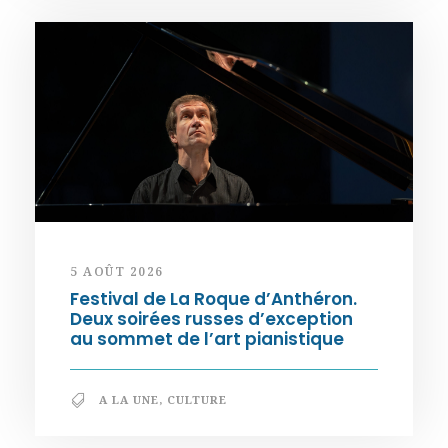
5 AOÛT 2026
Festival de La Roque d’Anthéron.
Deux soirées russes d’exception
au sommet de l’art pianistique
A LA UNE
,
CULTURE