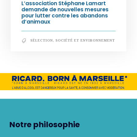
L’association Stéphane Lamart
demande de nouvelles mesures
pour lutter contre les abandons
d’animaux
SÉLECTION
,
SOCIÉTÉ ET ENVIRONNEMENT
Notre philosophie