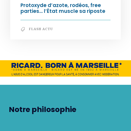
Protoxyde d’azote, rodéos, free
parties… l’État muscle sa riposte
FLASH ACTU
Notre philosophie