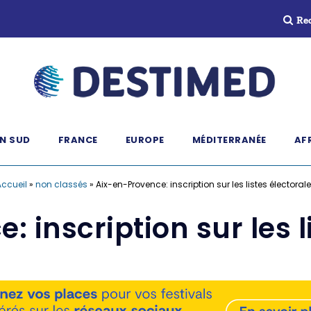
Re
N SUD
FRANCE
EUROPE
MÉDITERRANÉE
AF
ccueil
»
non classés
»
Aix-en-Provence: inscription sur les listes électoral
 inscription sur les l