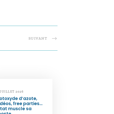
SUIVANT
 JUILLET 2026
otoxyde d’azote,
déos, free parties…
État muscle sa
poste