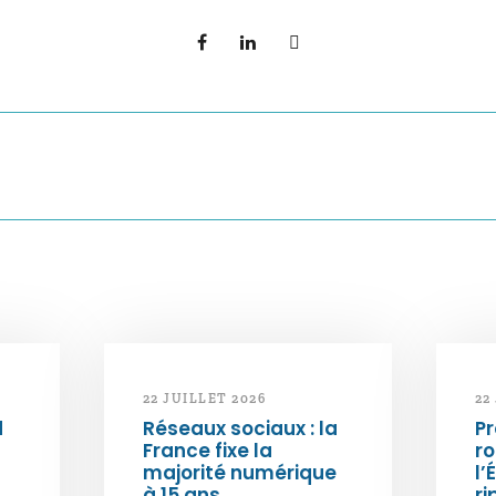
22 JUILLET 2026
22
d
Réseaux sociaux : la
Pr
France fixe la
ro
majorité numérique
l’
à 15 ans
ri