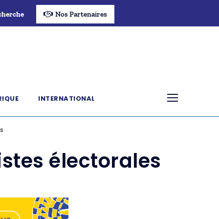
cherche
Nos Partenaires
RIQUE
INTERNATIONAL
es
istes électorales