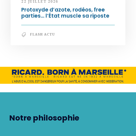
22 JUILLET 2026
Protoxyde d’azote, rodéos, free
parties… l’État muscle sa riposte
FLASH ACTU
Notre philosophie