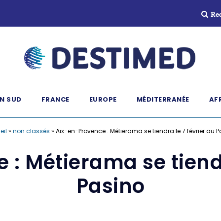
Re
N SUD
FRANCE
EUROPE
MÉDITERRANÉE
AF
eil
»
non classés
»
Aix-en-Provence : Métierama se tiendra le 7 février au 
: Métierama se tiendr
Pasino