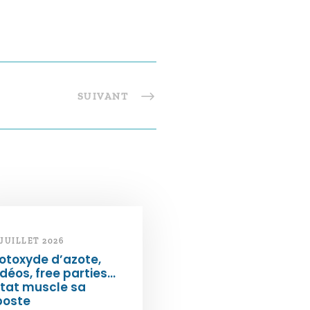
SUIVANT
 JUILLET 2026
otoxyde d’azote,
déos, free parties…
État muscle sa
poste