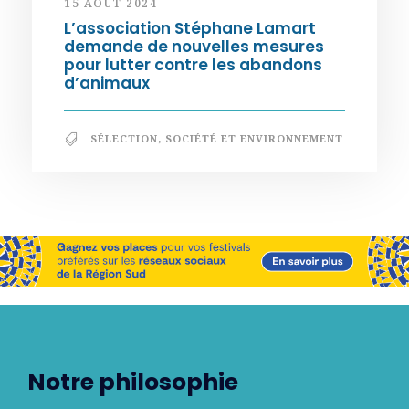
15 AOÛT 2024
L’association Stéphane Lamart
demande de nouvelles mesures
pour lutter contre les abandons
d’animaux
SÉLECTION
,
SOCIÉTÉ ET ENVIRONNEMENT
Notre philosophie