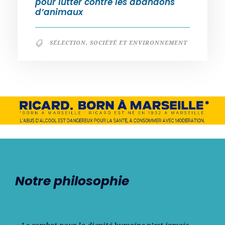
pour lutter contre les abandons
d’animaux
SÉLECTION
,
SOCIÉTÉ ET ENVIRONNEMENT
Notre philosophie
« Le combat pour la dignité humaine n’est jamais