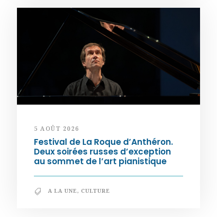
5 AOÛT 2026
Festival de La Roque d’Anthéron.
Deux soirées russes d’exception
au sommet de l’art pianistique
A LA UNE
,
CULTURE