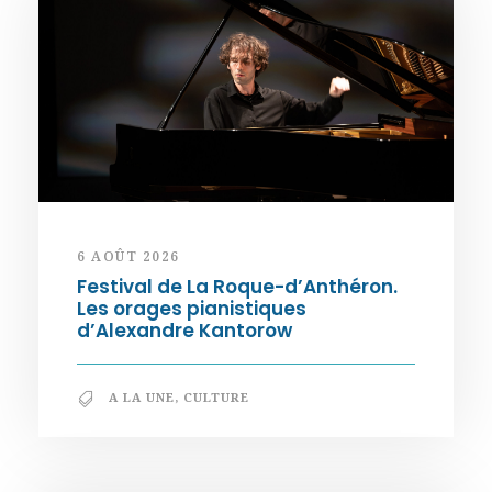
6 AOÛT 2026
Festival de La Roque-d’Anthéron.
Les orages pianistiques
d’Alexandre Kantorow
A LA UNE
,
CULTURE