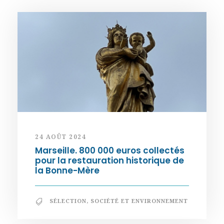
24 AOÛT 2024
Marseille. 800 000 euros collectés
pour la restauration historique de
la Bonne-Mère
SÉLECTION
,
SOCIÉTÉ ET ENVIRONNEMENT