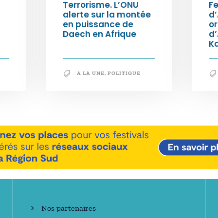
Terrorisme. L’ONU
Fe
alerte sur la montée
d’
en puissance de
or
Daech en Afrique
d
K
A LA UNE
,
POLITIQUE
En savoir +
Nos partenaires