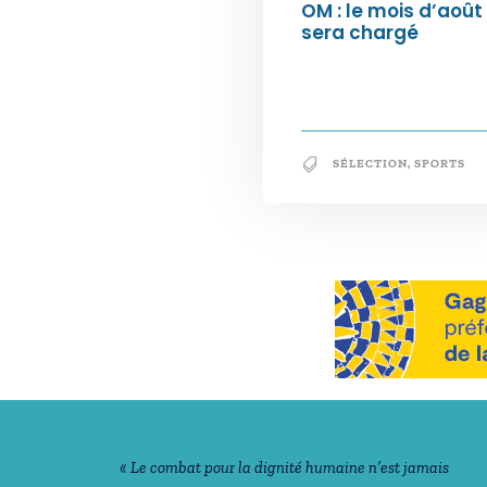
OM : le mois d’août
sera chargé
SÉLECTION
,
SPORTS
Notre philosophie
« Le combat pour la dignité humaine n’est jamais