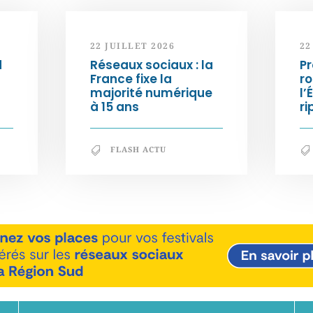
22 JUILLET 2026
22
d
Réseaux sociaux : la
Pr
France fixe la
ro
majorité numérique
l’
à 15 ans
ri
FLASH ACTU
En savoir +