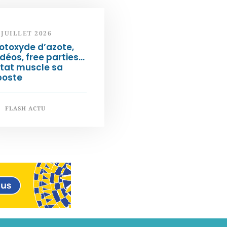
 JUILLET 2026
otoxyde d’azote,
déos, free parties…
État muscle sa
poste
FLASH ACTU