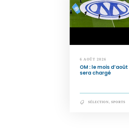
6 AOÛT 2026
OM : le mois d’août
sera chargé
SÉLECTION
,
SPORTS