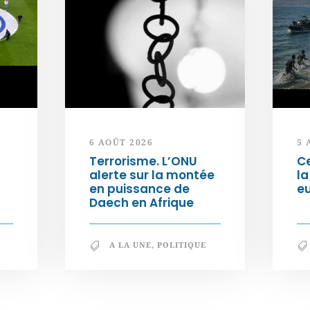
6 AOÛT 2026
5 
Terrorisme. L’ONU
Ce
alerte sur la montée
la
en puissance de
e
Daech en Afrique
A LA UNE
,
POLITIQUE