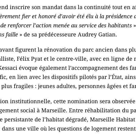
nd inscrire son mandat dans la continuité tout en af
ièrement fier et honoré d’avoir été élu à la présidence
 de renforcer l’action menée au service des habitants
»
 faille
» de sa prédécesseure Audrey Gatian.
avant figurent la rénovation du parc ancien dans plu
ste, Félix Pyat et le centre-ville, avec en ligne de 
Kessaci évoque également l’accompagnement des fam
c, en lien avec les dispositifs pilotés par l’État, a
es plus fragiles : jeunes adultes, personnes âgées et 
n institutionnelle, cette nomination sera observée d
ogement social à Marseille. Entre réhabilitation du p
se persistante de l’habitat dégradé, Marseille Habita
 dans une ville où les questions de logement resten