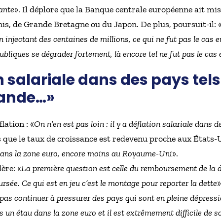
ante
». Il déplore que la Banque centrale européenne ait m
nis, de Grande Bretagne ou du Japon. De plus, poursuit-il: 
n injectant des centaines de millions, ce qui ne fut pas le cas
publiques se dégrader fortement, là encore tel ne fut pas le cas
on salariale dans des pays tel
rlande…»
lation : «
On n’en est pas loin : il y a déflation salariale dans 
rs que le taux de croissance est redevenu proche aux États-
as dans la zone euro, encore moins au Royaume-Uni
».
ère: «
La première question est celle du remboursement de la de
sée. Ce qui est en jeu c’est le montage pour reporter la dette
»
pas continuer à pressurer des pays qui sont en pleine dépress
n étau dans la zone euro et il est extrêmement difficile de s