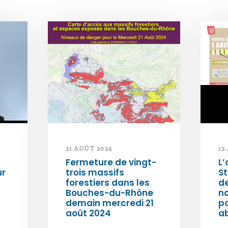
21 AOÛT 2024
15
Fermeture de vingt-
L’
ur
trois massifs
S
forestiers dans les
d
Bouches-du-Rhône
n
demain mercredi 21
po
août 2024
a