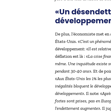
«Un désendette
développeme
De plus, l’économiste met en 
États-Unis. «
C’est un phénomèn
développement: «
Il est relati
déflation est là : «
La crise fina
même. Une inquiétude existe su
pendant 30-40 ans
». Et de po
«
Aux États-Unis les 1% les plu
inégalités bloquent le dévelo
développement
». Il note: «
Aprè
fortes sont prises, pas en Euro
l’endettement augmente
». Il j