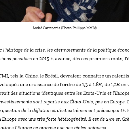
André Cartapanis (Photo Philippe Maillé)
 l’héritage de la crise, les atermoiements de la politique écon
s chocs possibles en 2015
», avance, dès ces premiers mots, l
FMI, tels la Chine, le Brésil, devraient connaître un ralent
eloppés une croissance de l’ordre de 1,3 à 1,8%, de 1,2% en 
 avait des situations identiques entre les États-Unis et l’Europe
s investissements sont repartis aux États-Unis, pas en Europe.
la question de la déflation et c’est extrêmement préoccupant
». 
 en Europe avec une très forte hétérogénéité. Il est de 25% en G
ituations l’Europe ne propose que des règles uniques
».