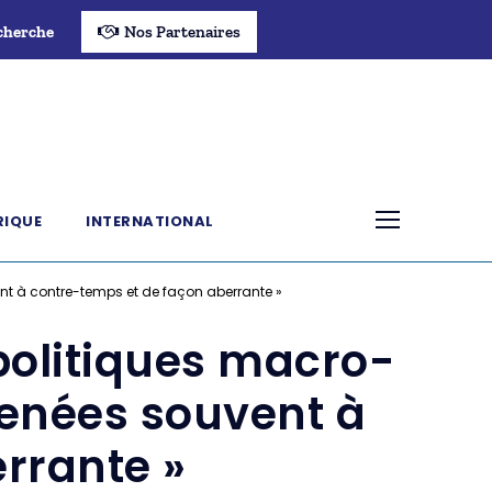
cherche
Nos Partenaires
RIQUE
INTERNATIONAL
t à contre-temps et de façon aberrante »
politiques macro-
enées souvent à
rrante »