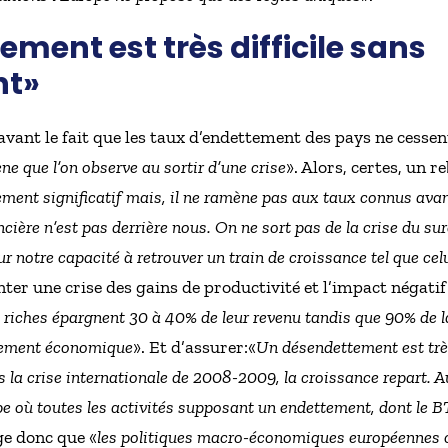
ment est très difficile sans
nt»
avant le fait que les taux d’endettement des pays ne cessen
e que l’on observe au sortir d’une crise
». Alors, certes, un 
vement significatif mais, il ne ramène pas aux taux connus avan
ncière n’est pas derrière nous. On ne sort pas de la crise du s
r notre capacité à retrouver un train de croissance tel que ce
inter une crise des gains de productivité et l’impact négatif
s riches épargnent 30 à 40% de leur revenu tandis que 90% de l
ppement économique
». Et d’assurer:«
Un désendettement est très
s la crise internationale de 2008-2009, la croissance repart. 
pe où toutes les activités supposant un endettement, dont le BT
uge donc que «
les politiques macro-économiques européennes 