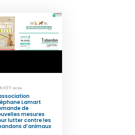
 AOÛT 2024
association
téphane Lamart
emande de
ouvelles mesures
ur lutter contre les
bandons d’animaux