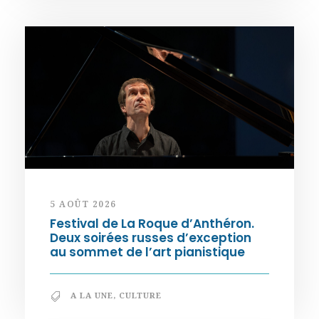
5 AOÛT 2026
Festival de La Roque d’Anthéron.
Deux soirées russes d’exception
au sommet de l’art pianistique
A LA UNE
,
CULTURE