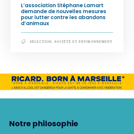
L’association Stéphane Lamart
demande de nouvelles mesures
pour lutter contre les abandons
d’animaux
SÉLECTION
,
SOCIÉTÉ ET ENVIRONNEMENT
Notre philosophie