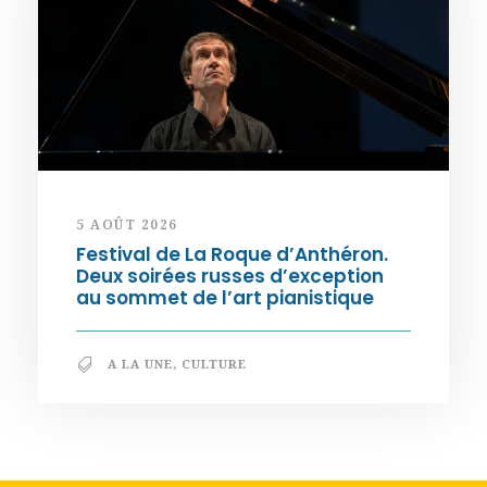
5 AOÛT 2026
Festival de La Roque d’Anthéron.
Deux soirées russes d’exception
au sommet de l’art pianistique
A LA UNE
,
CULTURE