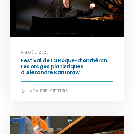
6 AOÛT 2026
Festival de La Roque-d’Anthéron.
Les orages pianistiques
d’Alexandre Kantorow
A LA UNE
,
CULTURE