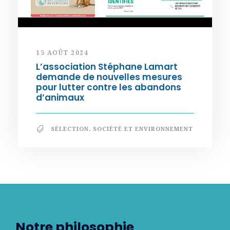
15 AOÛT 2024
L’association Stéphane Lamart
demande de nouvelles mesures
pour lutter contre les abandons
d’animaux
SÉLECTION
,
SOCIÉTÉ ET ENVIRONNEMENT
Notre philosophie