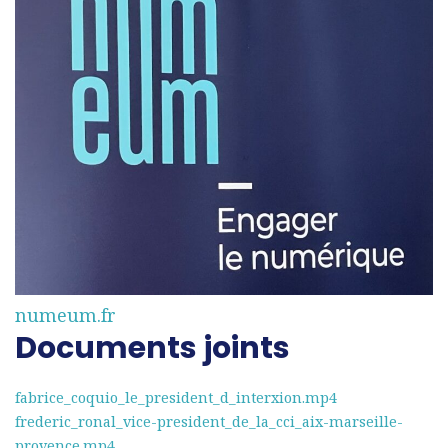
numeum.fr
Documents joints
fabrice_coquio_le_president_d_interxion.mp4
frederic_ronal_vice-president_de_la_cci_aix-marseille-
provence.mp4