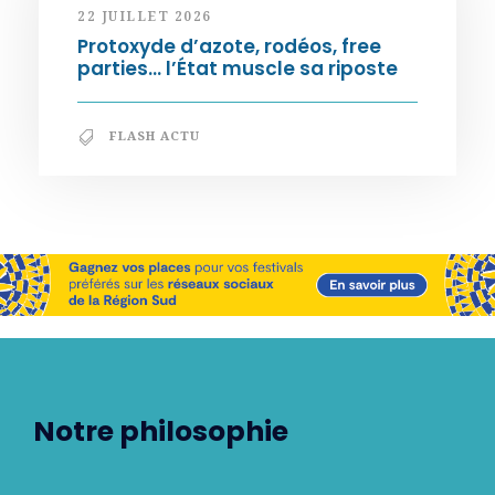
22 JUILLET 2026
Protoxyde d’azote, rodéos, free
parties… l’État muscle sa riposte
FLASH ACTU
Notre philosophie