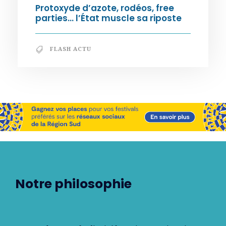
Protoxyde d’azote, rodéos, free
parties… l’État muscle sa riposte
FLASH ACTU
Notre philosophie