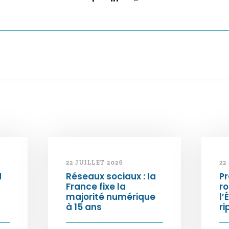
22 JUILLET 2026
22
d
Réseaux sociaux : la
Pr
France fixe la
ro
majorité numérique
l’
à 15 ans
ri