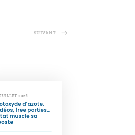
SUIVANT
 JUILLET 2026
otoxyde d’azote,
déos, free parties…
État muscle sa
poste