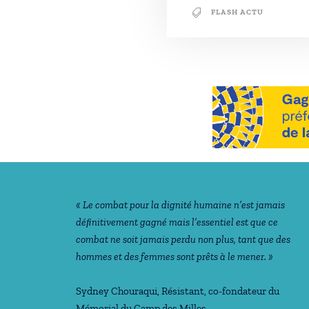
FLASH ACTU
Notre philosophie
« Le combat pour la dignité humaine n’est jamais
déﬁnitivement gagné mais l’essentiel est que ce
combat ne soit jamais perdu non plus, tant que des
hommes et des femmes sont prêts à le mener. »
Sydney Chouraqui
, Résistant, co-fondateur du
Mémorial du Camp des Milles