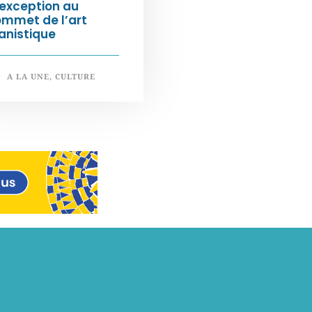
exception au
ommet de l’art
anistique
A LA UNE
,
CULTURE