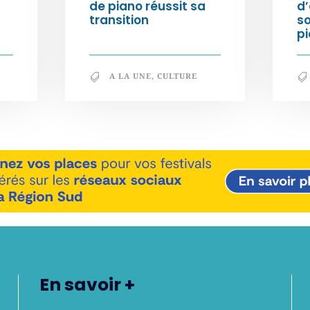
de piano réussit sa
d’
transition
s
pi
A LA UNE
,
CULTURE
En savoir +