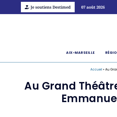
Je soutiens Destimed
07 août 2026
AIX-MARSEILLE
RÉGIO
Accueil
»
Au Gra
Au Grand Théâtr
Emmanuell