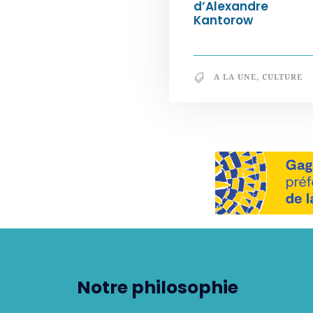
d’Alexandre
Kantorow
A LA UNE
,
CULTURE
Notre philosophie