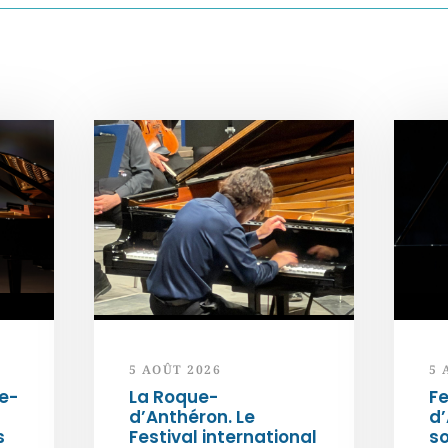
5 AOÛT 2026
5 
e-
La Roque-
Fe
d’Anthéron. Le
d’
s
Festival international
so