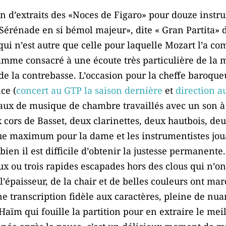
on d’extraits des «Noces de Figaro» pour douze instr
 «Sérénade en si bémol majeur», dite « Gran Partita
 qui n’est autre que celle pour laquelle Mozart l’a 
mme consacré à une écoute très particulière de la 
 de la contrebasse. L’occasion pour la cheffe baroqu
ce (
concert au GTP la saison dernière
et
direction au
yaux de musique de chambre travaillés avec un son à
x cors de Basset, deux clarinettes, deux hautbois, de
que maximum pour la dame et les instrumentistes jo
en il est difficile d’obtenir la justesse permanente. 
 ou trois rapides escapades hors des clous qui n’on
 l’épaisseur, de la chair et de belles couleurs ont ma
e transcription fidèle aux caractères, pleine de nua
ïm qui fouille la partition pour en extraire le meil