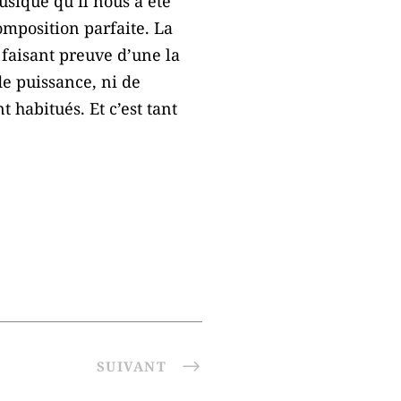
sique qu’il nous a été
omposition parfaite. La
 faisant preuve d’une la
de puissance, ni de
 habitués. Et c’est tant
SUIVANT