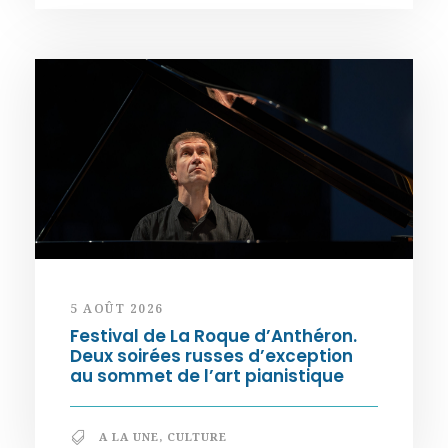
5 AOÛT 2026
Festival de La Roque d’Anthéron.
Deux soirées russes d’exception
au sommet de l’art pianistique
A LA UNE
,
CULTURE