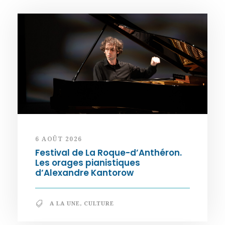
6 AOÛT 2026
Festival de La Roque-d’Anthéron.
Les orages pianistiques
d’Alexandre Kantorow
A LA UNE
,
CULTURE