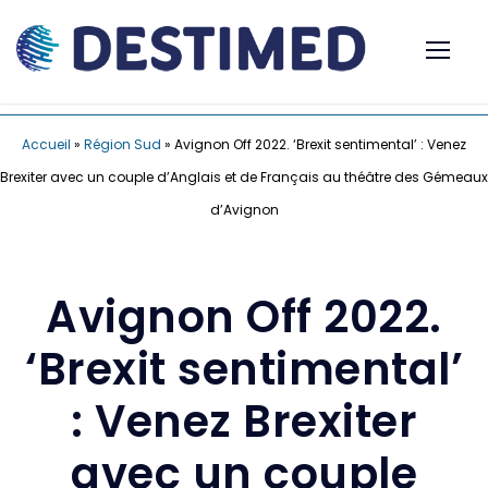
Accueil
»
Région Sud
»
Avignon Off 2022. ‘Brexit sentimental’ : Venez
Brexiter avec un couple d’Anglais et de Français au théâtre des Gémeaux
d’Avignon
Avignon Off 2022.
‘Brexit sentimental’
: Venez Brexiter
avec un couple