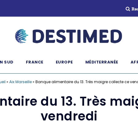
Re
N SUD
FRANCE
EUROPE
MÉDITERRANÉE
AF
eil
»
Aix Marseille
»
Banque alimentaire du 13. Très maigre collecte ce ven
taire du 13. Très maig
vendredi