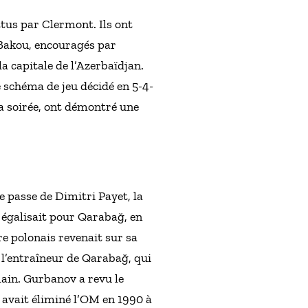
ttus par Clermont. Ils ont
e Bakou, encouragés par
a capitale de l’Azerbaïdjan.
e schéma de jeu décidé en 5-4-
la soirée, ont démontré une
e passe de Dimitri Payet, la
 égalisait pour Qarabağ, en
tre polonais revenait sur sa
, l’entraîneur de Qarabağ, qui
main. Gurbanov a revu le
i avait éliminé l’OM en 1990 à