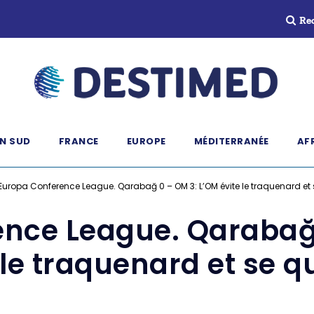
Re
N SUD
FRANCE
EUROPE
MÉDITERRANÉE
AF
Europa Conference League. Qarabağ 0 – OM 3: L’OM évite le traquenard et s
nce League. Qarabağ
 le traquenard et se qu