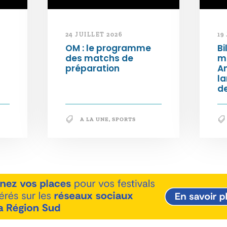
24 JUILLET 2026
19
OM : le programme
Bi
des matchs de
m
préparation
An
l
de
A LA UNE
,
SPORTS