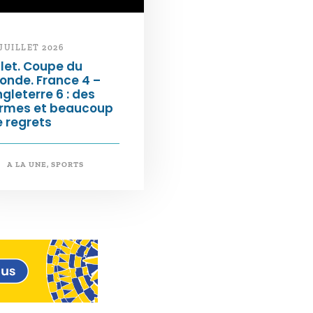
 JUILLET 2026
llet. Coupe du
onde. France 4 –
gleterre 6 : des
armes et beaucoup
 regrets
A LA UNE
,
SPORTS