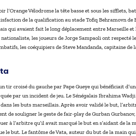
ir l’Orange Vélodrome la tête basse et sous les sifflets, ba
atisfaction de la qualification au stade Tofiq Behramovn d
is qui avaient fait le long déplacement entre Marseille et l
nationaliste, les joueurs de Jorge Sampaoli ont respecté l
 combatifs, les coéquipiers de Steve Mandanda, capitaine de 
ata
un tir croisé du gauche par Pape Gueye qui bénéficiait d’un
uée par un incident de jeu. Le Sénégalais Ibrahima Wadji
dans les buts marseillais. Après avoir validé le but, l’arbi
vient de souligner le geste de fair-play de Gurban Gurbanov
er à l’arbitre qu’il avait marqué le but en s’aidant de la 
que le but. Le fantôme de Vata, auteur du but de la main qu