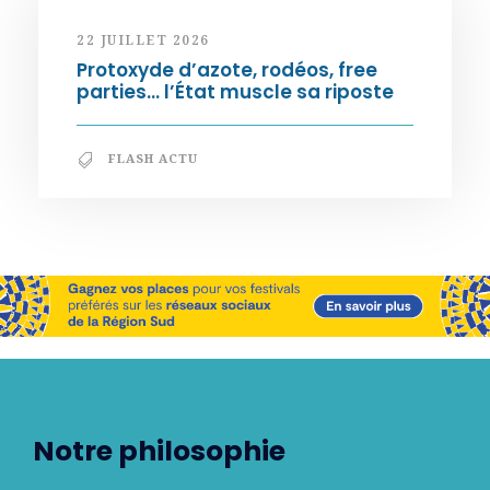
22 JUILLET 2026
Protoxyde d’azote, rodéos, free
parties… l’État muscle sa riposte
FLASH ACTU
Notre philosophie