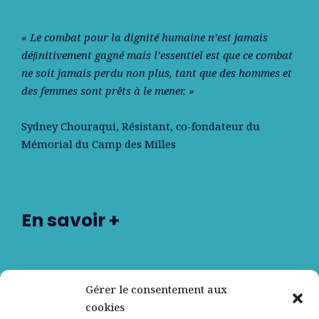
« Le combat pour la dignité humaine n’est jamais
déﬁnitivement gagné mais l’essentiel est que ce combat
ne soit jamais perdu non plus, tant que des hommes et
des femmes sont prêts à le mener. »
Sydney Chouraqui
, Résistant, co-fondateur du
Mémorial du Camp des Milles
En savoir +
Nos partenaires
Gérer le consentement aux
cookies
Qui sommes-nous ?