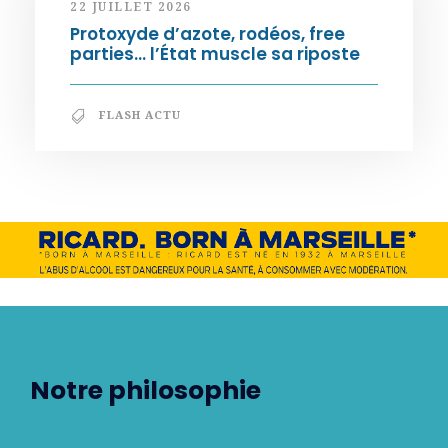
22 JUILLET 2026
Protoxyde d’azote, rodéos, free
parties… l’État muscle sa riposte
FLASH ACTU
Notre philosophie