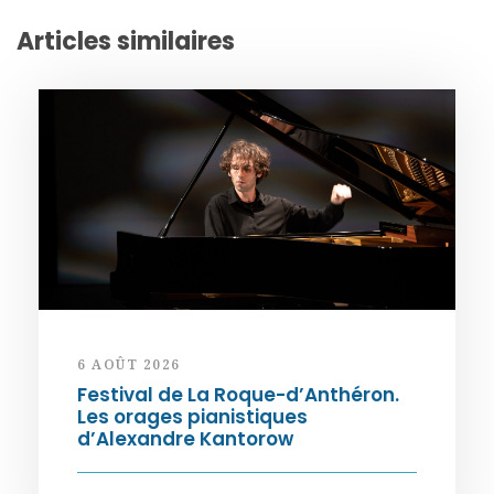
Articles similaires
6 AOÛT 2026
Festival de La Roque-d’Anthéron.
Les orages pianistiques
d’Alexandre Kantorow