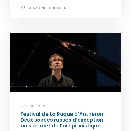
A LA UNE
,
CULTURE
5 AOÛT 2026
Festival de La Roque d’Anthéron.
Deux soirées russes d’exception
au sommet de l’art pianistique